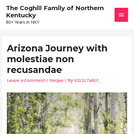
The Coghill Family of Northern
Main
Kentucky
80+ Years in NKY
Men
Arizona Journey with
molestiae non
recusandae
Leave a Comment
/
Neque
/ By
V2c2c7aRcC